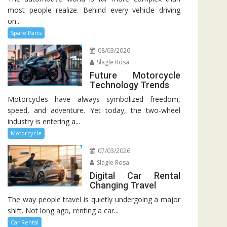
most people realize. Behind every vehicle driving
on...
Spare Parts
08/03/2026
Slagle Rosa
Future Motorcycle
Technology Trends
Motorcycles have always symbolized freedom,
speed, and adventure. Yet today, the two-wheel
industry is entering a...
Motorcycle
07/03/2026
Slagle Rosa
Digital Car Rental
Changing Travel
The way people travel is quietly undergoing a major
shift. Not long ago, renting a car...
Car Rental