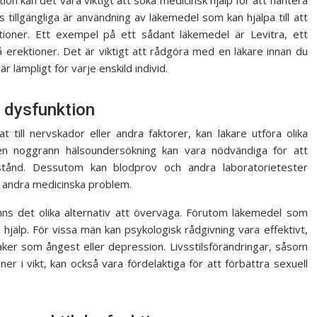
s tillgängliga är användning av läkemedel som kan hjälpa till att
ektioner. Ett exempel på ett sådant läkemedel är Levitra, ett
å erektioner. Det är viktigt att rådgöra med en läkare innan du
r lämpligt för varje enskild individ.
l dysfunktion
at till nervskador eller andra faktorer, kan läkare utföra olika
 en noggrann hälsoundersökning kan vara nödvändiga för att
lstånd. Dessutom kan blodprov och andra laboratorietester
 andra medicinska problem.
finns det olika alternativ att överväga. Förutom läkemedel som
ll hjälp. För vissa män kan psykologisk rådgivning vara effektivt,
saker som ångest eller depression. Livsstilsförändringar, såsom
er i vikt, kan också vara fördelaktiga för att förbättra sexuell