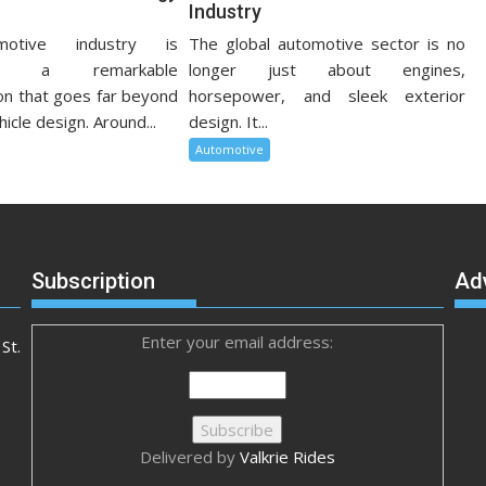
Industry
otive industry is
The global automotive sector is no
cing a remarkable
longer just about engines,
on that goes far beyond
horsepower, and sleek exterior
hicle design. Around...
design. It...
Automotive
Subscription
Ad
Enter your email address:
St.
Delivered by
Valkrie Rides