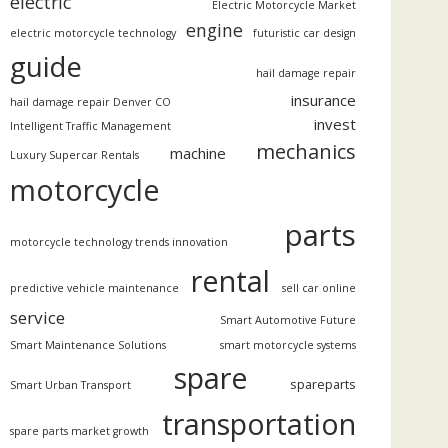
electric
Electric Motorcycle Market
engine
electric motorcycle technology
futuristic car design
guide
hail damage repair
insurance
hail damage repair Denver CO
invest
Intelligent Traffic Management
mechanics
machine
Luxury Supercar Rentals
motorcycle
parts
motorcycle technology trends innovation
rental
predictive vehicle maintenance
sell car online
service
Smart Automotive Future
Smart Maintenance Solutions
smart motorcycle systems
spare
spareparts
Smart Urban Transport
transportation
spare parts market growth