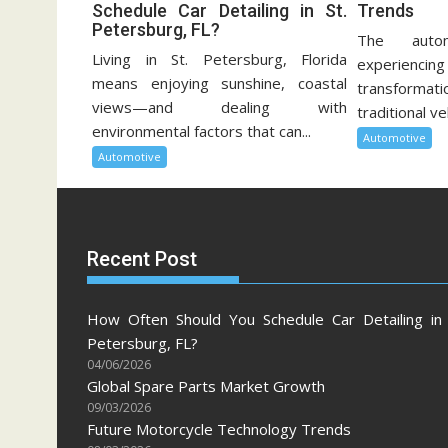
Schedule Car Detailing in St.
Trends
Petersburg, FL?
The autom
Living in St. Petersburg, Florida
experien
means enjoying sunshine, coastal
transformati
views—and dealing with
traditional ve
environmental factors that can...
Automotive
Automotive
Recent Post
How Often Should You Schedule Car Detailing in 
Petersburg, FL?
04/06/2026
Global Spare Parts Market Growth
09/03/2026
Future Motorcycle Technology Trends