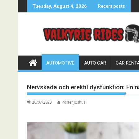
Skip
Tuesday, August 4, 2026
Recent posts
to
content
AUTOMOTIVE
AUTO CAR
CAR RENT
Nervskada och erektil dysfunktion: En 
26/07/2023
Porter Joshua