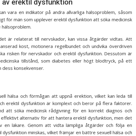
av erektil dysfunktion
 kan vara en indikator på andra allvarliga hälsoproblem, såsom
tigt för män som upplever erektil dysfunktion att söka medicinsk
de hälsoproblem.
et är relaterat till nervskador, kan vissa åtgärder vidtas. Att
alanserad kost, motionera regelbundet och undvika överdriven
nska risken för nervskador och erektil dysfunktion. Dessutom är
edicinska tillstånd, som diabetes eller högt blodtryck, på ett
ch dess konsekvenser.
l hälsa och förmågan att uppnå erektion, vilket kan leda till
h erektil dysfunktion är komplext och beror på flera faktorer.
nd att söka medicinsk rådgivning för en korrekt diagnos och
ffektivt alternativ för att hantera erektil dysfunktion, men det
 en läkare. Genom att vidta lämpliga åtgärder och följa en
il dysfunktion minskas, vilket främjar en bättre sexuell hälsa och