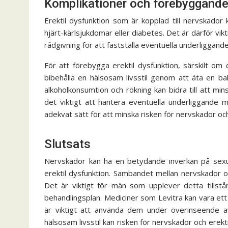
Komplikationer och förebyggande 
Erektil dysfunktion som är kopplad till nervskador
hjärt-kärlsjukdomar eller diabetes. Det är därför vik
rådgivning för att fastställa eventuella underliggan
För att förebygga erektil dysfunktion, särskilt om d
bibehålla en hälsosam livsstil genom att äta en b
alkoholkonsumtion och rökning kan bidra till att mi
det viktigt att hantera eventuella underliggande m
adekvat sätt för att minska risken för nervskador o
Slutsats
Nervskador kan ha en betydande inverkan på sexuel
erektil dysfunktion. Sambandet mellan nervskador oc
Det är viktigt för män som upplever detta tillstå
behandlingsplan. Mediciner som Levitra kan vara ett e
är viktigt att använda dem under överinseende av
hälsosam livsstil kan risken för nervskador och erekt