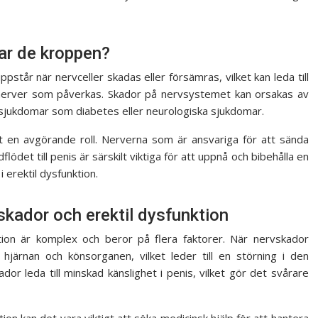
ar de kroppen?
tår när nervceller skadas eller försämras, vilket kan leda till
nerver som påverkas. Skador på nervsystemet kan orsakas av
, sjukdomar som diabetes eller neurologiska sjukdomar.
et en avgörande roll. Nerverna som är ansvariga för att sända
flödet till penis är särskilt viktiga för att uppnå och bibehålla en
 erektil dysfunktion.
kador och erektil dysfunktion
ion är komplex och beror på flera faktorer. När nervskador
hjärnan och könsorganen, vilket leder till en störning i den
r leda till minskad känslighet i penis, vilket gör det svårare
on kan det vara viktigt att söka medicinsk hjälp för att hantera