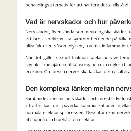
behandlingsalternativ för att hantera detta tillstånd.
Vad är nervskador och hur påverk
Nervskador, även kända som neurologiska skador, upps
ett brett spektrum av symtom beroende på vilka 
olika faktorer, såsom olyckor, trauma, inflammation
När det gäller sexuell funktion spelar nervsystem
signaler från hjärnan till könsorganen och reglera blod
erektion. Om dessa nerver skadas kan det resultera i
Den komplexa länken mellan nervs
Sambandet mellan nervskador och erektil dysfunkt
inträffar kan det påverka kommunikationen mellan 
normala erektionsprocessen. Dessutom kan nervskado
att uppnå och bibehålla en erektion.
För män som lider av nervskador och erektil dysfunkti