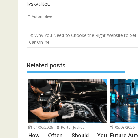
livskvalitet.
Automotive
Post
Why You Need to Choose the Right Website to Sell
navigation
Car Online
Related posts
04/06/2026
Porter Joshua
05/03/2026
How Often Should You
Future Au